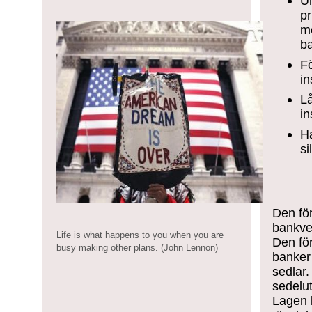
Un
pr
me
b
Fö
in
Lå
in
Ha
si
Den fö
bankve
Life is what happens to you when you are
Den för
busy making other plans. (John Lennon)
banker
sedlar
sedelut
Lagen k