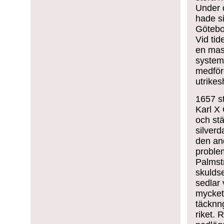
Under 
hade si
Götebo
Vid ti
en mas
systeme
medförd
utrikes
1657 s
Karl X 
och st
silverd
den and
problem
Palmst
skulds
sedlar 
mycket
täcknng
riket.