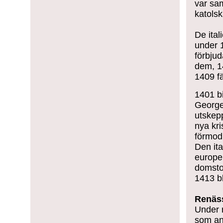
var sa
katolsk
De ital
under 1
förbju
dem, 1
1409 f
1401 b
George
utskep
nya kr
förmod
Den it
europe
domstol
1413 bl
Renäs
Under 
som an