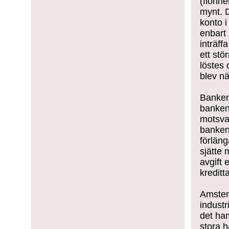
(florin
mynt. D
konto i
enbart
inträf
ett stö
löstes 
blev n
Banken 
banken
motsvar
banken
förläng
sjätte 
avgift 
kreditt
Amsterd
industr
det ha
stora h