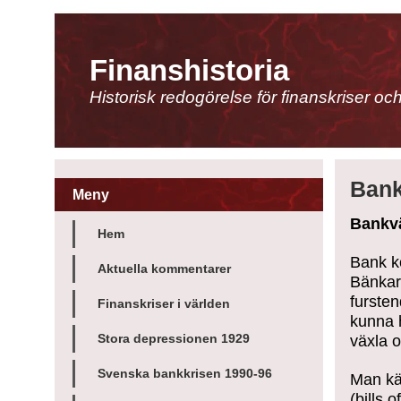
Finanshistoria
Historisk redogörelse för finanskriser oc
Bank
Meny
Bankvä
Hem
Bank ko
Aktuella kommentarer
Bänkar
furste
Finanskriser i världen
kunna 
växla o
Stora depressionen 1929
Svenska bankkrisen 1990-96
Man kän
(bills 