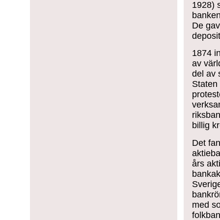
1928) s
banken.
De gav 
deposit
1874 in
av vär
del av 
Staten 
protes
verksa
riksba
billig 
Det fa
aktieba
års akt
bankakt
Sverig
bankrö
med sol
folkba