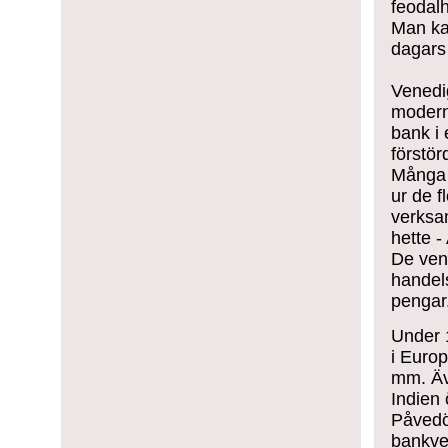
feodal
Man kan
dagars 
Venedi
modern
bank i 
förstö
Många 
ur de f
verksa
hette -
De ven
handels
pengar
Under 1
i Europ
mm. Äv
Indien
Påvedöm
bankver