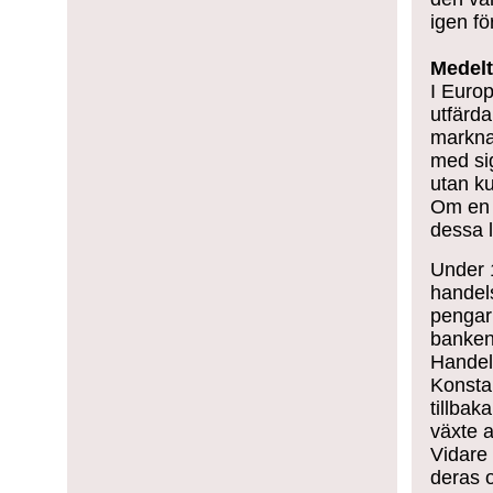
igen fö
Medelt
I Europ
utfärda
markna
med si
utan k
Om en 
dessa 
Under 1
handel
pengar 
bankens
Handel
Konstan
tillbak
växte a
Vidare 
deras o