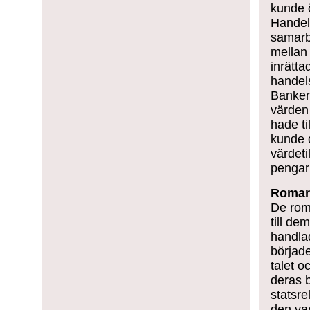
kunde 
Handel
samarbe
mellan 
inrätt
handel
Banken
värden 
hade ti
kunde d
värdeti
pengar
Romarr
De rom
till d
handla
börjad
talet o
deras 
statsre
den va