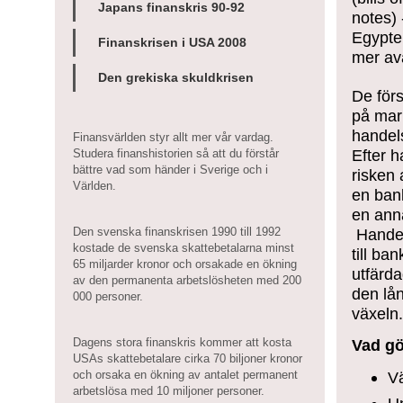
Japans finanskris 90-92
notes) 
Egypte
Finanskrisen i USA 2008
mer av
Den grekiska skuldkrisen
De för
på mar
handel
Finansvärlden styr allt mer vår vardag.
Efter 
Studera finanshistorien så att du förstår
bättre vad som händer i Sverige och i
risken 
Världen.
en ban
en anna
Den svenska finanskrisen 1990 till 1992
Handel
kostade de svenska skattebetalarna minst
till ba
65 miljarder kronor och orsakade en ökning
utfärd
av den permanenta arbetslösheten med 200
den lå
000 personer.
växeln.
Dagens stora finanskris kommer att kosta
Vad gö
USAs skattebetalare cirka 70 biljoner kronor
Vä
och orsaka en ökning av antalet permanent
arbetslösa med 10 miljoner personer.