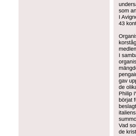
underså
som an
I Avign
43 kont
Organi
korståg
medlem
I samb
organis
mängder
pengai
gav upp
de olik
Philip 
börjat 
beslagt
italien
summo
Vad so
de kri