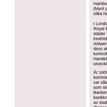
Hambur
(Mynt p
olika h
I Lond
Royal 
städer
innehöl
Antwerp
dess at
kontrol
Handeln
utveck
År 160
kommer
var sål
som sk
Banken
bankkr
av stad