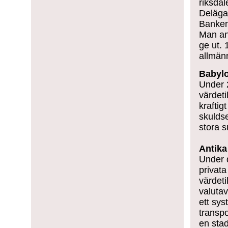
riksdal
Delägar
Banken 
Man an
ge ut.
allmän
Babyl
Under 
värdeti
krafti
skuldse
stora 
Antika
Under d
privat
värdeti
valuta
ett sys
transp
en stad