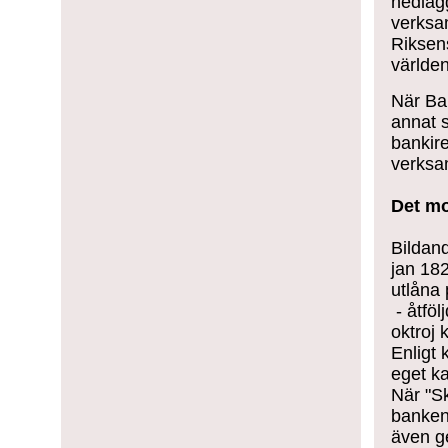
nedläg
verksam
Riksen
världe
När Ba
annat s
bankire
verksa
Det mo
Bildan
jan 182
utlåna 
- åtföl
oktroj 
Enligt 
eget k
När "
Sk
banken
även ge