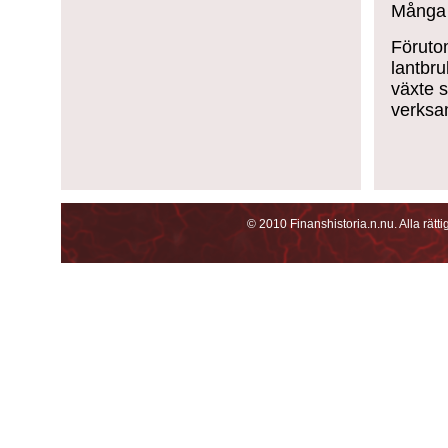
Många 
Förutom
lantbr
växte s
verksa
© 2010 Finanshistoria.n.nu. Alla rätt